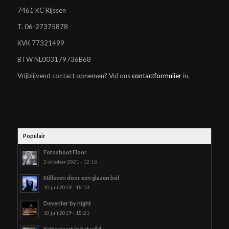
7461 KC Rijssen
T. 06-27375878
KVK 77321499
BTW NL003179736B68
Vrijblijvend contact opnemen? Vul ons
contactformulier
in.
Populair
Fotoshoot Floor
2 oktober 2021 - 12:16
Stilleven door een glazen bol
10 juli 2019 - 18:13
Deventer by night
10 juli 2019 - 18:21
Kattestaart in het wild