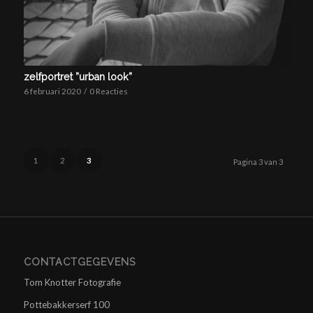
zelfportret ”urban look”
6 februari 2020
/
0 Reacties
1
2
3
Pagina 3 van 3
CONTACTGEGEVENS
Tom Knotter Fotografie
Pottebakkerserf 100