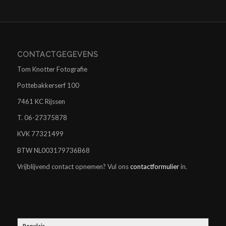
CONTACTGEGEVENS
Tom Knotter Fotografie
Pottebakkerserf 100
7461 KC Rijssen
T. 06-27375878
KVK 77321499
BTW NL003179736B68
Vrijblijvend contact opnemen? Vul ons
contactformulier
in.
Populair